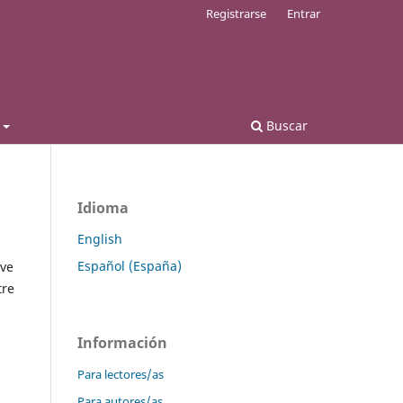
Registrarse
Entrar
Buscar
Idioma
English
Español (España)
ave
tre
Información
Para lectores/as
Para autores/as